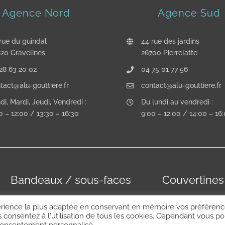
Agence Nord
Agence Sud
rue du guindal
44 rue des jardins
20 Gravelines
26700 Pierrelatte
28 63 20 02
04 75 01 77 56
tact@alu-gouttiere.fr
contact@alu-gouttiere.fr
di, Mardi, Jeudi, Vendredi :
Du lundi au vendredi :
0 – 12:00 / 13:30 – 16:30
9:00 – 12:00 / 14:00 – 16
Bandeaux / sous-faces
Couvertines
xpérience la plus adaptée en conservant en mémoire vos préférenc
ous consentez à l'utilisation de tous les cookies. Cependant vous p
 consentement personnalisé.