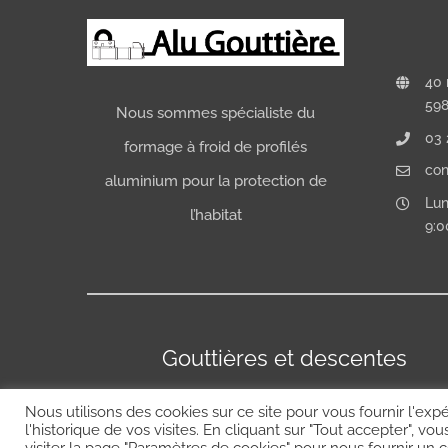
40 
598
Nous sommes spécialiste du
03 
formage à froid de profilés
con
aluminium pour la protection de
Lun
l’habitat
9:0
Gouttières et descentes
Nous utilisons des cookies sur ce site pour vous fournir l'e
l'historique de vos visites. En cliquant sur "Tout accepter", v
visiter la page "Paramètres de cookies" pour nous fournir un